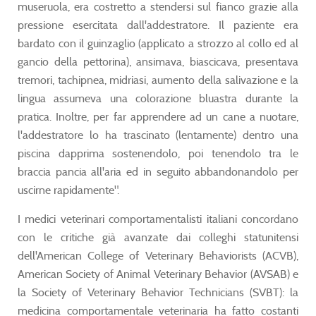
museruola, era costretto a stendersi sul fianco grazie alla
pressione esercitata dall'addestratore. Il paziente era
bardato con il guinzaglio (applicato a strozzo al collo ed al
gancio della pettorina), ansimava, biascicava, presentava
tremori, tachipnea, midriasi, aumento della salivazione e la
lingua assumeva una colorazione bluastra durante la
pratica. Inoltre, per far apprendere ad un cane a nuotare,
l'addestratore lo ha trascinato (lentamente) dentro una
piscina dapprima sostenendolo, poi tenendolo tra le
braccia pancia all'aria ed in seguito abbandonandolo per
uscirne rapidamente".
I medici veterinari comportamentalisti italiani concordano
con le critiche già avanzate dai colleghi statunitensi
dell'American College of Veterinary Behaviorists (ACVB),
American Society of Animal Veterinary Behavior (AVSAB) e
la Society of Veterinary Behavior Technicians (SVBT): la
medicina comportamentale veterinaria ha fatto costanti